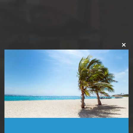
Clos
this
modu