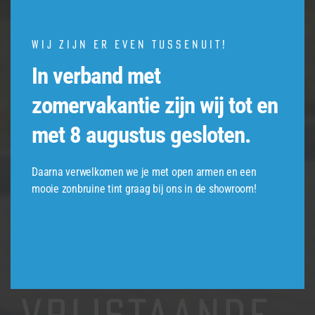
ALLE PROJECTEN
Wij zijn er even tussenuit!
In verband met
VALERIAAN
zomervakantie zijn wij tot en
met 8 augustus gesloten.
DRIE
Daarna verwelkomen we je met open armen en een
VRIJSTAANDE
mooie zonbruine tint graag bij ons in de showroom!
EN TIEN HALF
VRIJSTAANDE