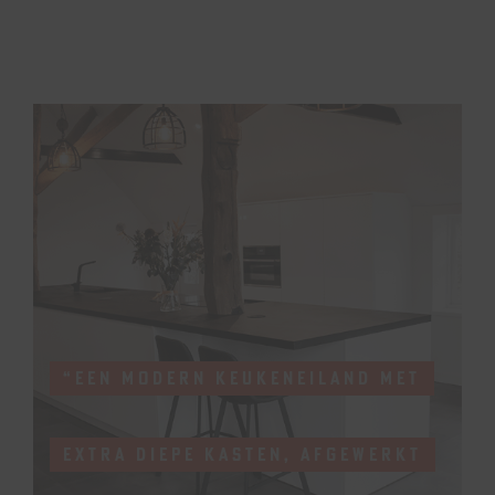
“EEN MODERN KEUKENEILAND MET
EXTRA DIEPE KASTEN, AFGEWERKT