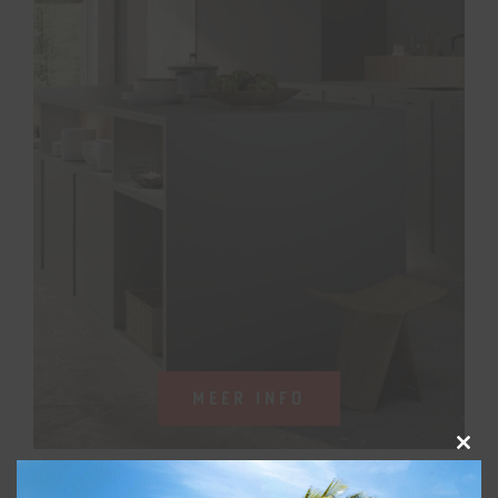
MEER INFO
Clos
this
modu