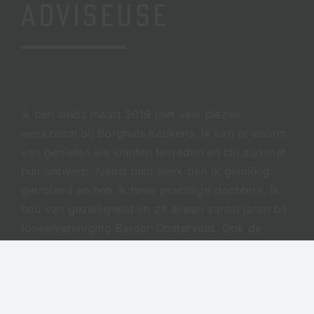
ADVISEUSE
Ik ben sinds maart 2019 met veel plezier
werkzaam bij Borghuis Keukens. Ik kan er enorm
van genieten als klanten tevreden en blij zijn met
hun ontwerp. Naast mijn werk ben ik gelukkig
getrouwd en heb ik twee prachtige dochters. Ik
hou van gezelligheid en zit al een aantal jaren bij
toneelvereniging Barger-Oosterveld. Ook de
handbalvereniging draag ik een warm hart toe en
breng ik graag tijd door met familie en vrienden.