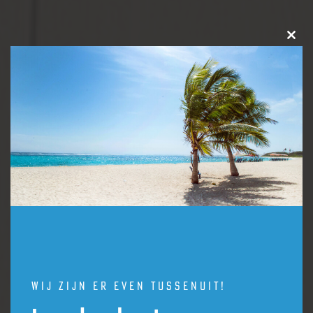
Clos
this
modu
Wij zijn er even tussenuit!