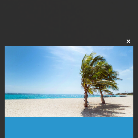
Clos
this
modu