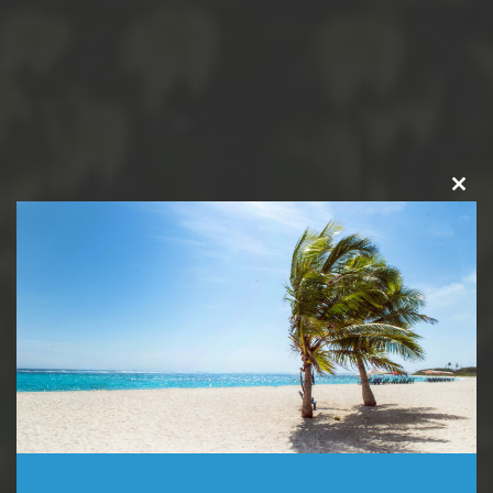
Clos
this
modu