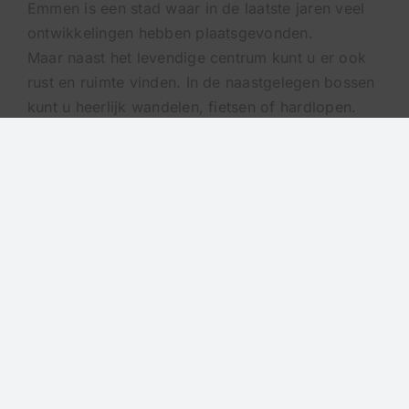
Emmen is een stad waar in de laatste jaren veel
ontwikkelingen hebben plaatsgevonden.
Maar naast het levendige centrum kunt u er ook
rust en ruimte vinden. In de naastgelegen bossen
kunt u heerlijk wandelen, fietsen of hardlopen.
Barger-Oosterveld ligt aan het prachtige
Oosterbos.
De appartementen zijn allemaal gevestigd op de
locatie waar vroeger de Boogie Bar te vinden
was. De appartementen zijn volledig geïsoleerd
hebben meerdere zonnepanelen en heerlijke
vloerverwarming. Naast deze verschillende
kenmerken hebben alle appartementen ook een
eigen parkeerplaats en een berging op de
begane grond. De appartementen worden zonder
een keuken opgeleverd, dus u kunt zelf bepalen
wat u wilt bij Borghuis. Bekijk onze showroom en