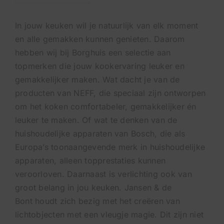
VACATURES
In jouw keuken wil je natuurlijk van elk moment
en alle gemakken kunnen genieten. Daarom
hebben wij bij Borghuis een selectie aan
AFSPRAAK MAKEN
topmerken die jouw kookervaring leuker en
gemakkelijker maken. Wat dacht je van de
BEL ONS
producten van
NEFF
, die speciaal zijn ontworpen
om het koken comfortabeler, gemakkelijker én
leuker te maken. Of wat te denken van de
huishoudelijke apparaten van
Bosch
, die als
Europa’s toonaangevende merk in huishoudelijke
apparaten, alleen topprestaties kunnen
veroorloven. Daarnaast is verlichting ook van
groot belang in jou keuken.
Jansen & de
Bont
houdt zich be­zig met het creëren van
lichtobjecten met een vleugje magie. Dit zijn niet