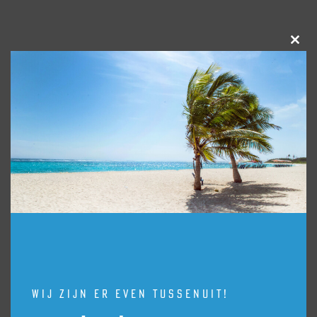
Clos
this
Siemens
modu
Wil jij graag van elke dag iets buitengewoons
maken? Met een studioLine apparaat
van
Siemens
is exclusiviteit binnen handbereik.
Hoogwaardige bakovens en design afzuigkappen
in blackSteel. Met de studioLine krijg je een
professionele kook- en smaakervaring. Door het
combineren van de beste keukenapparaten van
Siemens creëer je een visuele eenheid. Met de
inbouwapparatuur krijg je volledige vrijheid om
Wij zijn er even tussenuit!
jouw droomkeuken samen te stellen. Hierbij hoef