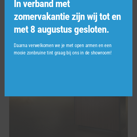
In verband met
je geen compromissen te sluiten met betrekking
tot de vormgeving. Borghuis helpt je graag bij het
zomervakantie zijn wij tot en
kiezen en combineren van de beste apparaten
om zou jouw droomkeuken tot leven te brengen.
met 8 augustus gesloten.
Daarna verwelkomen we je met open armen en een
mooie zonbruine tint graag bij ons in de showroom!