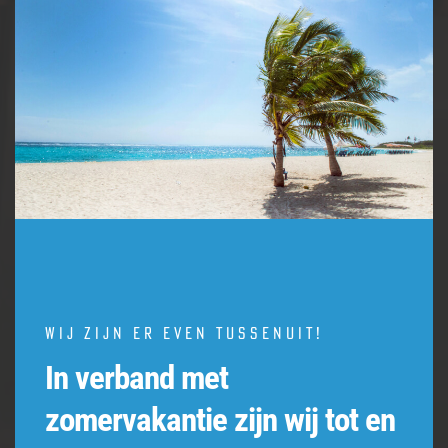
this
modu
Wij zijn er even tussenuit!
In verband met
zomervakantie zijn wij tot en