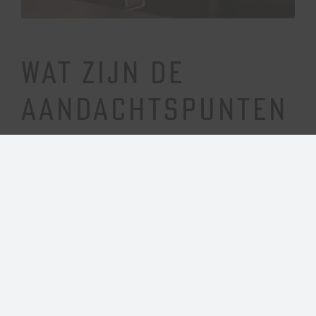
Wat zijn de
aandachtspunten
van een nieuwe
keuken?
De keuken is het centrale punt van jouw keuken
en heeft dus veel aandacht nodig. Het is
tegenwoordig niet langer meer een plek waar je
alleen je eten klaar maakt, maar hier wordt ook
steeds vaker gedineerd en geleefd. Daarom is