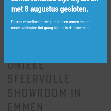
met 8 augustus gesloten.
een flinke investering is en daarom willen we dat
u de juiste keuzes maakt. We geven duidelijkheid
over de mogelijkheden en prijzen, zodat er
Daarna verwelkomen we je met open armen en een
achteraf geen verrassingen zijn. Bezoek Borghuis
mooie zonbruine tint graag bij ons in de showroom!
Keukens Emmen voor persoonlijk en eerlijk
advies voor uw nieuwe keuken!
Bezoek onze
Unieke
Sfeervolle
Showroom in
Emmen