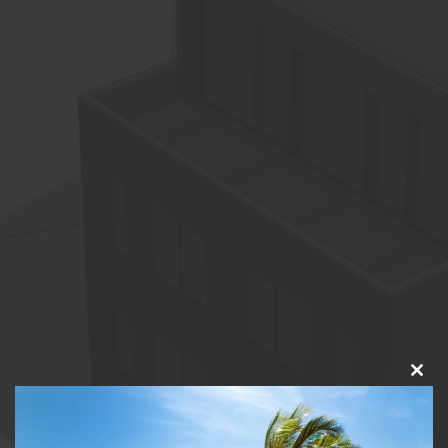
VACATURES
AFSPRAAK MAKEN
BEL ONS
Clos
this
modu