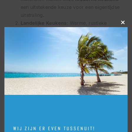
een uitstekende keuze voor een eigentijdse
uitstraling.
Landelijke Keukens
: Warme, rustieke
Clos
keukens die een gezellige en uitnodigende
this
modu
sfeer uitstralen. Perfect voor een landelijke
woning.
Industriële Keukens
: Stoere materialen
zoals roestvrij staal, beton en metaal
creëren een robuuste en urban look.
Greeploze Keukens
: Voor een
minimalistische en strakke uitstraling zonder
zichtbare handgrepen.
Keukenapparatuur
Wij zijn er even tussenuit!