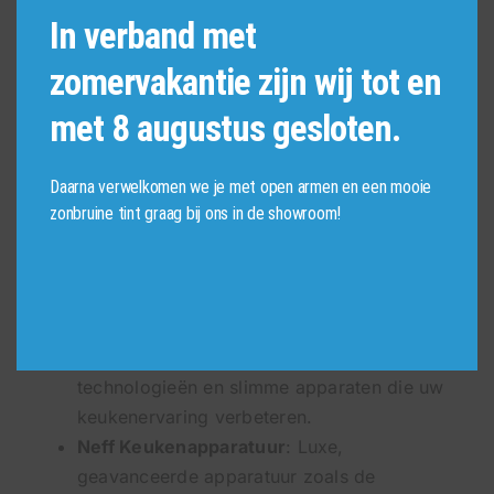
van Bosch,
In verband met
Siemens en Neff
zomervakantie zijn wij tot en
met 8 augustus gesloten.
De juiste keukenapparatuur is essentieel voor
elke keuken. Bij Borghuis Keukens werken we
Daarna verwelkomen we je met open armen en een mooie
samen met topmerken zoals
Bosch
,
Siemens
en
zonbruine tint graag bij ons in de showroom!
Neff
voor de beste kwaliteit en technologie in uw
keuken.
Bosch Keukenapparatuur
: Betrouwbare en
energiezuinige apparatuur voor elke keuken.
Siemens Keukenapparatuur
: Innovatieve
technologieën en slimme apparaten die uw
keukenervaring verbeteren.
Neff Keukenapparatuur
: Luxe,
geavanceerde apparatuur zoals de