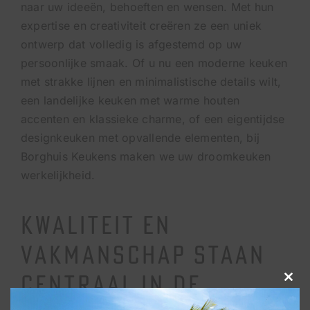
naar uw ideeën, behoeften en wensen. Met hun
expertise en creativiteit creëren ze een uniek
ontwerp dat volledig is afgestemd op uw
persoonlijke smaak. Of u nu een moderne keuken
met strakke lijnen en minimalistische details wilt,
een landelijke keuken met warme houten
accenten en klassieke charme, of een eigentijdse
designkeuken met opvallende elementen, bij
Borghuis Keukens maken we uw droomkeuken
werkelijkheid.
Kwaliteit en
vakmanschap staan
centraal in de
Clos
this
modu