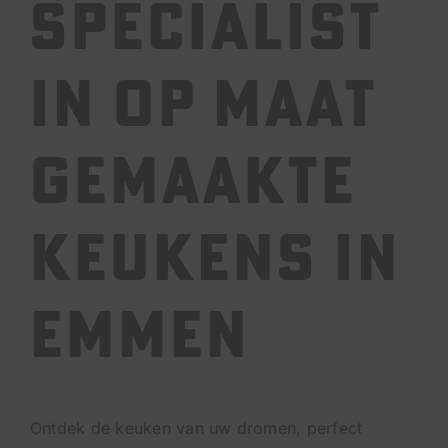
specialist
VACATURES
in op maat
AFSPRAAK MAKEN
gemaakte
BEL ONS
keukens in
Emmen
Ontdek de keuken van uw dromen, perfect